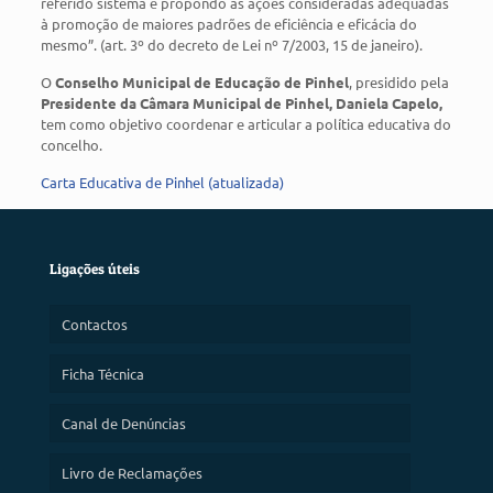
referido sistema e propondo as ações consideradas adequadas
à promoção de maiores padrões de eficiência e eficácia do
mesmo”. (art. 3º do decreto de Lei nº 7/2003, 15 de janeiro).
O
Conselho Municipal de Educação de Pinhel
, presidido pela
Presidente da Câmara Municipal de Pinhel, Daniela Capelo,
tem como objetivo coordenar e articular a política educativa do
concelho.
Carta Educativa de Pinhel (atualizada)
Ligações úteis
Contactos
Ficha Técnica
Canal de Denúncias
Livro de Reclamações