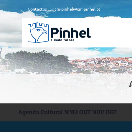
Contactos
cm-pinhel@cm-pinhel.pt
Agenda Cultural Nº82 OUT NOV DEZ