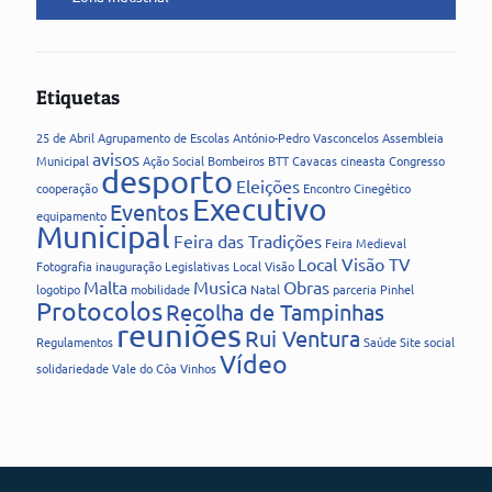
Etiquetas
25 de Abril
Agrupamento de Escolas
António-Pedro Vasconcelos
Assembleia
avisos
Municipal
Ação Social
Bombeiros
BTT
Cavacas
cineasta
Congresso
desporto
Eleições
cooperação
Encontro Cinegético
Executivo
Eventos
equipamento
Municipal
Feira das Tradições
Feira Medieval
Local Visão TV
Fotografia
inauguração
Legislativas
Local Visão
Malta
Musica
Obras
logotipo
mobilidade
Natal
parceria
Pinhel
Protocolos
Recolha de Tampinhas
reuniões
Rui Ventura
Regulamentos
Saúde
Site
social
Vídeo
solidariedade
Vale do Côa
Vinhos