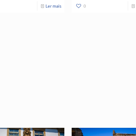
Ler mais
0