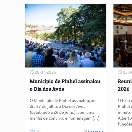
28-07-2026
03-0
Município de Pinhel assinalou
Reuni
o Dia dos Avós
2026
O Município de Pinhel assinalou, no
O Execu
dia 27 de julho, o Dia dos Avós
Pinhel 
(celebrado a 26 de julho), com uma
minuto 
manhã de convívio e homenagem
[…]
Alberto
funçõe
0
Ler mais