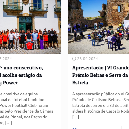
7-2024
23-04-2024
2º ano consecutivo,
Apresentação | VI Grand
l acolhe estágio da
Prémio Beiras e Serra da
g Power
Estrela
 e comitiva da equipa
A apresentação pública do VI G
ional de futebol feminino
Prémio de Ciclismo Beiras e Ser
Power Football Club foram
Estrela decorreu dia 23 de abril
as pelo Presidente da Câmara
aldeia histórica de Castelo Rod
al de Pinhel, nos Paços do
[…]
ho,
[…]