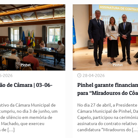
6-2026
28-04-2026
ão de Câmara | 03-06-
Pinhel garante financia
para “Miradouros do Côa
tivo da Câmara Municipal de
No dia 27 de abril, a Presidente
cumpriu, no dia 3 de junho, um
Câmara Municipal de Pinhel, Da
de silêncio em memória de
Capelo, participou na cerimóni
 Machado, que exerceu
assinatura do contrato relativo 
s de
[…]
candidatura “Miradouros do
[…