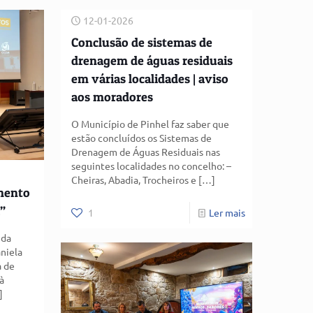
12-01-2026
Conclusão de sistemas de
drenagem de águas residuais
em várias localidades | aviso
aos moradores
O Município de Pinhel faz saber que
estão concluídos os Sistemas de
Drenagem de Águas Residuais nas
seguintes localidades no concelho: –
Cheiras, Abadia, Trocheiros e
[…]
mento
”
1
Ler mais
 da
niela
a de
à
]