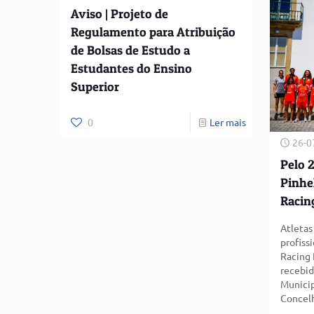
Aviso | Projeto de
Regulamento para Atribuição
de Bolsas de Estudo a
Estudantes do Ensino
Superior
0
Ler mais
26-0
Pelo 
Pinhe
Racin
Atletas
profiss
Racing 
recebid
Municip
Concel