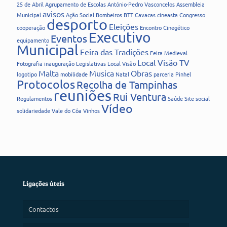
25 de Abril
Agrupamento de Escolas
António-Pedro Vasconcelos
Assembleia
avisos
Municipal
Ação Social
Bombeiros
BTT
Cavacas
cineasta
Congresso
desporto
Eleições
cooperação
Encontro Cinegético
Executivo
Eventos
equipamento
Municipal
Feira das Tradições
Feira Medieval
Local Visão TV
Fotografia
inauguração
Legislativas
Local Visão
Malta
Musica
Obras
logotipo
mobilidade
Natal
parceria
Pinhel
Protocolos
Recolha de Tampinhas
reuniões
Rui Ventura
Regulamentos
Saúde
Site
social
Vídeo
solidariedade
Vale do Côa
Vinhos
Ligações úteis
Contactos