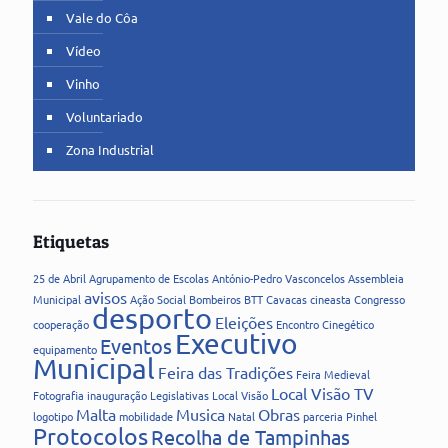
Vale do Côa
Vídeo
Vinho
Voluntariado
Zona Industrial
Etiquetas
25 de Abril
Agrupamento de Escolas
António-Pedro Vasconcelos
Assembleia
avisos
Municipal
Ação Social
Bombeiros
BTT
Cavacas
cineasta
Congresso
desporto
Eleições
cooperação
Encontro Cinegético
Executivo
Eventos
equipamento
Municipal
Feira das Tradições
Feira Medieval
Local Visão TV
Fotografia
inauguração
Legislativas
Local Visão
Malta
Musica
Obras
logotipo
mobilidade
Natal
parceria
Pinhel
Protocolos
Recolha de Tampinhas