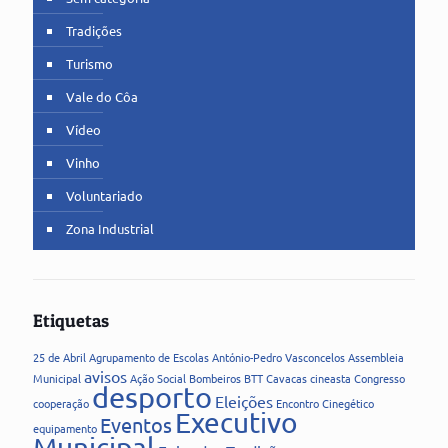
Tradições
Turismo
Vale do Côa
Vídeo
Vinho
Voluntariado
Zona Industrial
Etiquetas
25 de Abril
Agrupamento de Escolas
António-Pedro Vasconcelos
Assembleia
avisos
Municipal
Ação Social
Bombeiros
BTT
Cavacas
cineasta
Congresso
desporto
Eleições
cooperação
Encontro Cinegético
Executivo
Eventos
equipamento
Municipal