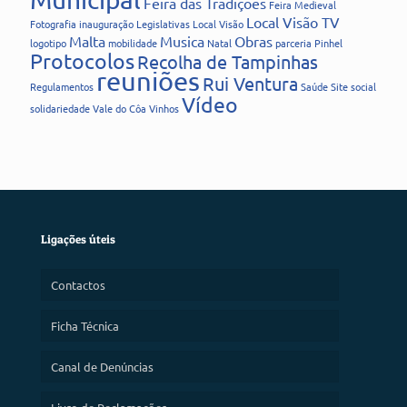
Feira das Tradições
Feira Medieval
Local Visão TV
Fotografia
inauguração
Legislativas
Local Visão
Malta
Musica
Obras
logotipo
mobilidade
Natal
parceria
Pinhel
Protocolos
Recolha de Tampinhas
reuniões
Rui Ventura
Regulamentos
Saúde
Site
social
Vídeo
solidariedade
Vale do Côa
Vinhos
Ligações úteis
Contactos
Ficha Técnica
Canal de Denúncias