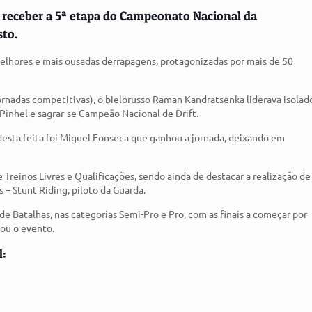
o receber a 5ª etapa do Campeonato Nacional da
sto.
 melhores e mais ousadas derrapagens, protagonizadas por mais de 50
jornadas competitivas), o bielorusso Raman Kandratsenka liderava isolad
 Pinhel e sagrar-se Campeão Nacional de Drift.
desta feita foi Miguel Fonseca que ganhou a jornada, deixando em
e Treinos Livres e Qualificações, sendo ainda de destacar a realização de
– Stunt Riding, piloto da Guarda.
e Batalhas, nas categorias Semi-Pro e Pro, com as finais a começar por
hou o evento.
l: