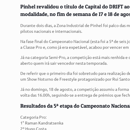
Pinhel revalidou o título de Capital do DRIFT a
modalidade, no fim de semana de 17 e 18 de ago
Durante dois dias, a Zona Industrial de Pinhel foi palco das
pilotos nacionais e internacionais.
Na fase final do Campeonato Nacional (esta foi a 5ª de seis 
a Classe Pro e, como já era expetável, acabou por vencer em
Já na categoria Semi-Pro, a competição está mais renhida e 
aberto quem irá sair vencedor nesta temporada.
De referir que o primeiro dia foi sobretudo para realização d
um Show Noturno de Freestyle protagonizado por Rui Santos 
Já no domingo, 18 de agosto, a competição assumiu a forma d
volta das 16.00h, seguindo-se a entrega de prémios que fec
Resultados da 5ª etapa do Campeonato Naciona
Categoria Pro:
1° Raman Kandratsenka
2º Hugo Costa