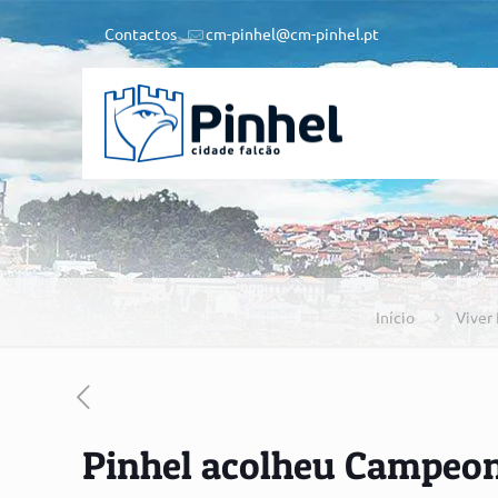
Contactos
cm-pinhel@cm-pinhel.pt
Início
Viver
Pinhel acolheu Campeon