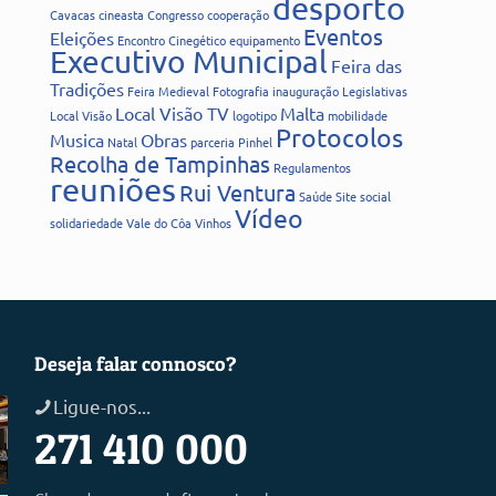
desporto
Cavacas
cineasta
Congresso
cooperação
Eventos
Eleições
Encontro Cinegético
equipamento
Executivo Municipal
Feira das
Tradições
Feira Medieval
Fotografia
inauguração
Legislativas
Local Visão TV
Malta
Local Visão
logotipo
mobilidade
Protocolos
Musica
Obras
Natal
parceria
Pinhel
Recolha de Tampinhas
Regulamentos
reuniões
Rui Ventura
Saúde
Site
social
Vídeo
solidariedade
Vale do Côa
Vinhos
Deseja falar connosco?
Ligue-nos...
271 410 000