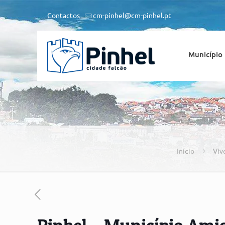
Contactos
cm-pinhel@cm-pinhel.pt
Município
Início
Viv