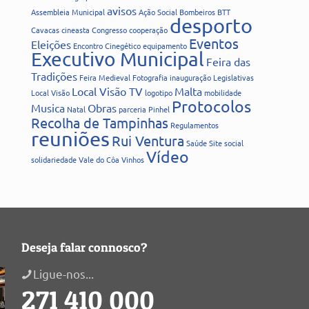
avisos
Assembleia Municipal
Ação Social
Bombeiros
BTT
desporto
Cavacas
cineasta
Congresso
cooperação
Eventos
Eleições
Encontro Cinegético
equipamento
Executivo Municipal
Feira das
Tradições
Feira Medieval
Fotografia
inauguração
Legislativas
Local Visão TV
Malta
Local Visão
logotipo
mobilidade
Protocolos
Musica
Obras
Natal
parceria
Pinhel
Recolha de Tampinhas
Regulamentos
reuniões
Rui Ventura
Saúde
Site
social
Vídeo
solidariedade
Vale do Côa
Vinhos
Deseja falar connosco?
Ligue-nos...
271 410 000