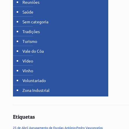
Reuniões
Saúde
Sem categoria
Tradições
Turismo
Vale do Côa
Vídeo
Vinho
Voluntariado
Zona Industrial
Etiquetas
25 de Abril
Agrupamento de Escolas
António-Pedro Vasconcelos