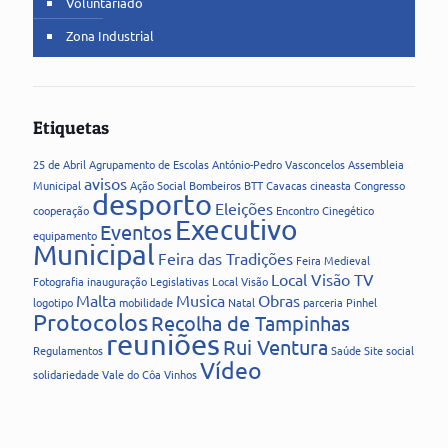
Voluntariado
Zona Industrial
Etiquetas
25 de Abril
Agrupamento de Escolas
António-Pedro Vasconcelos
Assembleia
avisos
Municipal
Ação Social
Bombeiros
BTT
Cavacas
cineasta
Congresso
desporto
Eleições
cooperação
Encontro Cinegético
Executivo
Eventos
equipamento
Municipal
Feira das Tradições
Feira Medieval
Local Visão TV
Fotografia
inauguração
Legislativas
Local Visão
Malta
Musica
Obras
logotipo
mobilidade
Natal
parceria
Pinhel
Protocolos
Recolha de Tampinhas
reuniões
Rui Ventura
Regulamentos
Saúde
Site
social
Vídeo
solidariedade
Vale do Côa
Vinhos