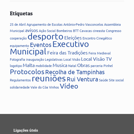
Etiquetas
25 de Abril
Agrupamento de Escolas
António-Pedro Vasconcelos
Assembleia
avisos
Municipal
Ação Social
Bombeiros
BTT
Cavacas
cineasta
Congresso
desporto
Eleições
cooperação
Encontro Cinegético
Executivo
Eventos
equipamento
Municipal
Feira das Tradições
Feira Medieval
Local Visão TV
Fotografia
inauguração
Legislativas
Local Visão
Malta
Musica
Obras
logotipo
mobilidade
Natal
parceria
Pinhel
Protocolos
Recolha de Tampinhas
reuniões
Rui Ventura
Regulamentos
Saúde
Site
social
Vídeo
solidariedade
Vale do Côa
Vinhos
Ligações úteis