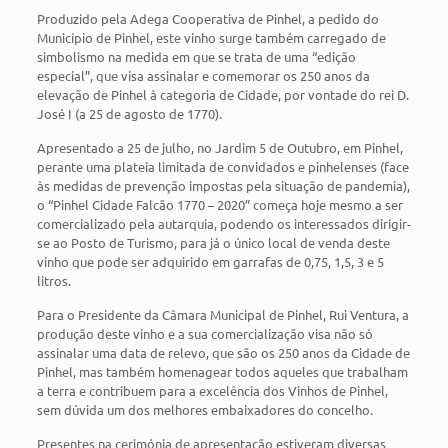
Produzido pela Adega Cooperativa de Pinhel, a pedido do
Município de Pinhel, este vinho surge também carregado de
simbolismo na medida em que se trata de uma “edição
especial”, que visa assinalar e comemorar os 250 anos da
elevação de Pinhel à categoria de Cidade, por vontade do rei D.
José I (a 25 de agosto de 1770).
Apresentado a 25 de julho, no Jardim 5 de Outubro, em Pinhel,
perante uma plateia limitada de convidados e pinhelenses (face
às medidas de prevenção impostas pela situação de pandemia),
o “Pinhel Cidade Falcão 1770 – 2020” começa hoje mesmo a ser
comercializado pela autarquia, podendo os interessados dirigir-
se ao Posto de Turismo, para já o único local de venda deste
vinho que pode ser adquirido em garrafas de 0,75, 1,5, 3 e 5
litros.
Para o Presidente da Câmara Municipal de Pinhel, Rui Ventura, a
produção deste vinho e a sua comercialização visa não só
assinalar uma data de relevo, que são os 250 anos da Cidade de
Pinhel, mas também homenagear todos aqueles que trabalham
a terra e contribuem para a excelência dos Vinhos de Pinhel,
sem dúvida um dos melhores embaixadores do concelho.
Presentes na cerimónia de apresentação estiveram diversas