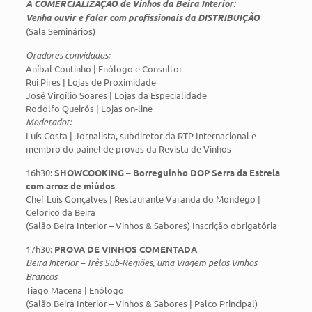
A COMERCIALIZAÇÃO de Vinhos da Beira Interior:
Venha ouvir e falar com profissionais da DISTRIBUIÇÃO
(Sala Seminários)
Oradores convidados:
Aníbal Coutinho | Enólogo e Consultor
Rui Pires | Lojas de Proximidade
José Virgílio Soares | Lojas da Especialidade
Rodolfo Queirós | Lojas on-line
Moderador:
Luís Costa | Jornalista, subdiretor da RTP Internacional e
membro do painel de provas da Revista de Vinhos
16h30:
SHOWCOOKING – Borreguinho DOP Serra da Estrela
com arroz de miúdos
Chef Luís Gonçalves | Restaurante Varanda do Mondego |
Celorico da Beira
(Salão Beira Interior – Vinhos & Sabores) Inscrição obrigatória
17h30:
PROVA DE VINHOS COMENTADA
Beira Interior – Três Sub-Regiões, uma Viagem pelos Vinhos
Brancos
Tiago Macena | Enólogo
(Salão Beira Interior – Vinhos & Sabores | Palco Principal)