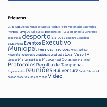
Etiquetas
25 de Abril
Agrupamento de Escolas
António-Pedro Vasconcelos
Assembleia
avisos
Municipal
Ação Social
Bombeiros
BTT
Cavacas
cineasta
Congresso
desporto
Eleições
cooperação
Encontro Cinegético
Executivo
Eventos
equipamento
Municipal
Feira das Tradições
Feira Medieval
Local Visão TV
Fotografia
inauguração
Legislativas
Local Visão
Malta
Musica
Obras
logotipo
mobilidade
Natal
parceria
Pinhel
Protocolos
Recolha de Tampinhas
reuniões
Rui Ventura
Regulamentos
Saúde
Site
social
Vídeo
solidariedade
Vale do Côa
Vinhos