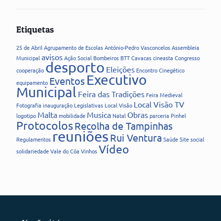
Etiquetas
25 de Abril
Agrupamento de Escolas
António-Pedro Vasconcelos
Assembleia
avisos
Municipal
Ação Social
Bombeiros
BTT
Cavacas
cineasta
Congresso
desporto
Eleições
cooperação
Encontro Cinegético
Executivo
Eventos
equipamento
Municipal
Feira das Tradições
Feira Medieval
Local Visão TV
Fotografia
inauguração
Legislativas
Local Visão
Malta
Musica
Obras
logotipo
mobilidade
Natal
parceria
Pinhel
Protocolos
Recolha de Tampinhas
reuniões
Rui Ventura
Regulamentos
Saúde
Site
social
Vídeo
solidariedade
Vale do Côa
Vinhos