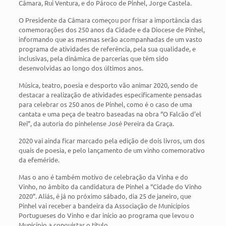
Câmara, Rui Ventura, e do Pároco de Pinhel, Jorge Castela.
O Presidente da Câmara começou por frisar a importância das
comemorações dos 250 anos da Cidade e da Diocese de Pinhel,
informando que as mesmas serão acompanhadas de um vasto
programa de atividades de referência, pela sua qualidade, e
inclusivas, pela dinâmica de parcerias que têm sido
desenvolvidas ao longo dos últimos anos.
Música, teatro, poesia e desporto vão animar 2020, sendo de
destacar a realização de atividades especificamente pensadas
para celebrar os 250 anos de Pinhel, como é o caso de uma
cantata e uma peça de teatro baseadas na obra “O Falcão d’el
Rei”, da autoria do pinhelense José Pereira da Graça.
2020 vai ainda ficar marcado pela edição de dois livros, um dos
quais de poesia, e pelo lançamento de um vinho comemorativo
da efeméride.
Mas o ano é também motivo de celebração da Vinha e do
Vinho, no âmbito da candidatura de Pinhel a “Cidade do Vinho
2020”. Aliás, é já no próximo sábado, dia 25 de janeiro, que
Pinhel vai receber a bandeira da Associação de Municípios
Portugueses do Vinho e dar início ao programa que levou o
Município a conquistar o título.