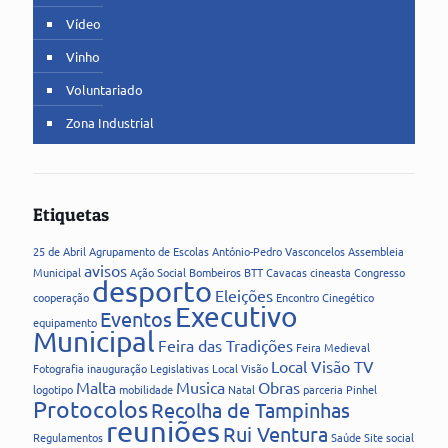
Vídeo
Vinho
Voluntariado
Zona Industrial
Etiquetas
25 de Abril
Agrupamento de Escolas
António-Pedro Vasconcelos
Assembleia
avisos
Municipal
Ação Social
Bombeiros
BTT
Cavacas
cineasta
Congresso
desporto
Eleições
cooperação
Encontro Cinegético
Executivo
Eventos
equipamento
Municipal
Feira das Tradições
Feira Medieval
Local Visão TV
Fotografia
inauguração
Legislativas
Local Visão
Malta
Musica
Obras
logotipo
mobilidade
Natal
parceria
Pinhel
Protocolos
Recolha de Tampinhas
reuniões
Rui Ventura
Regulamentos
Saúde
Site
social