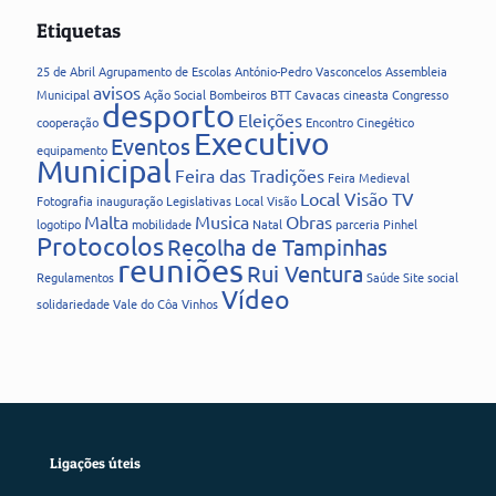
Etiquetas
25 de Abril
Agrupamento de Escolas
António-Pedro Vasconcelos
Assembleia
avisos
Municipal
Ação Social
Bombeiros
BTT
Cavacas
cineasta
Congresso
desporto
Eleições
cooperação
Encontro Cinegético
Executivo
Eventos
equipamento
Municipal
Feira das Tradições
Feira Medieval
Local Visão TV
Fotografia
inauguração
Legislativas
Local Visão
Malta
Musica
Obras
logotipo
mobilidade
Natal
parceria
Pinhel
Protocolos
Recolha de Tampinhas
reuniões
Rui Ventura
Regulamentos
Saúde
Site
social
Vídeo
solidariedade
Vale do Côa
Vinhos
Ligações úteis