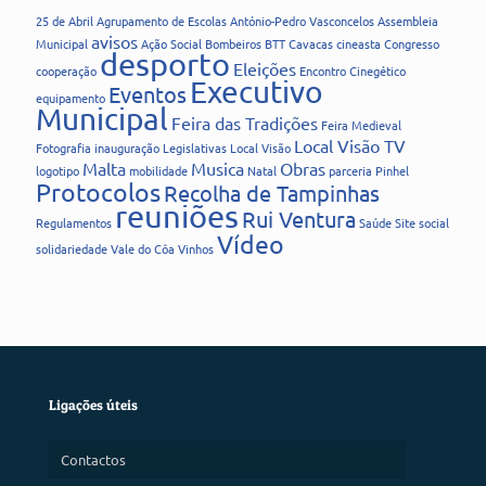
25 de Abril
Agrupamento de Escolas
António-Pedro Vasconcelos
Assembleia
avisos
Municipal
Ação Social
Bombeiros
BTT
Cavacas
cineasta
Congresso
desporto
Eleições
cooperação
Encontro Cinegético
Executivo
Eventos
equipamento
Municipal
Feira das Tradições
Feira Medieval
Local Visão TV
Fotografia
inauguração
Legislativas
Local Visão
Malta
Musica
Obras
logotipo
mobilidade
Natal
parceria
Pinhel
Protocolos
Recolha de Tampinhas
reuniões
Rui Ventura
Regulamentos
Saúde
Site
social
Vídeo
solidariedade
Vale do Côa
Vinhos
Ligações úteis
Contactos