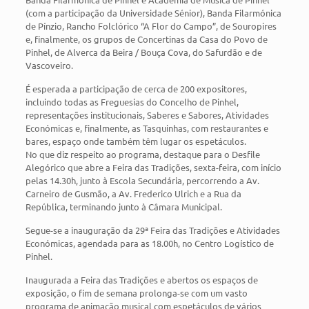
(com a participação da Universidade Sénior), Banda Filarmónica
de Pínzio, Rancho Folclórico “A Flor do Campo”, de Souropires
e, finalmente, os grupos de Concertinas da Casa do Povo de
Pinhel, de Alverca da Beira / Bouça Cova, do Safurdão e de
Vascoveiro.
É esperada a participação de cerca de 200 expositores,
incluindo todas as Freguesias do Concelho de Pinhel,
representações institucionais, Saberes e Sabores, Atividades
Económicas e, finalmente, as Tasquinhas, com restaurantes e
bares, espaço onde também têm lugar os espetáculos.
No que diz respeito ao programa, destaque para o Desfile
Alegórico que abre a Feira das Tradições, sexta-feira, com início
pelas 14.30h, junto à Escola Secundária, percorrendo a Av.
Carneiro de Gusmão, a Av. Frederico Ulrich e a Rua da
República, terminando junto à Câmara Municipal.
Segue-se a inauguração da 29ª Feira das Tradições e Atividades
Económicas, agendada para as 18.00h, no Centro Logístico de
Pinhel.
Inaugurada a Feira das Tradições e abertos os espaços de
exposição, o fim de semana prolonga-se com um vasto
programa de animação musical com espetáculos de vários