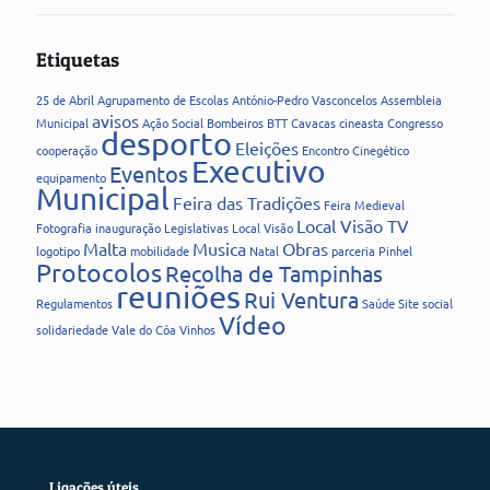
Etiquetas
25 de Abril
Agrupamento de Escolas
António-Pedro Vasconcelos
Assembleia
avisos
Municipal
Ação Social
Bombeiros
BTT
Cavacas
cineasta
Congresso
desporto
Eleições
cooperação
Encontro Cinegético
Executivo
Eventos
equipamento
Municipal
Feira das Tradições
Feira Medieval
Local Visão TV
Fotografia
inauguração
Legislativas
Local Visão
Malta
Musica
Obras
logotipo
mobilidade
Natal
parceria
Pinhel
Protocolos
Recolha de Tampinhas
reuniões
Rui Ventura
Regulamentos
Saúde
Site
social
Vídeo
solidariedade
Vale do Côa
Vinhos
Ligações úteis