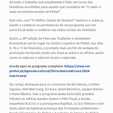
de todo o trabalho que anualmente é feito em torno das
temáticas escolhidas para aquele que considera ser “o maior e
mais envolvente evento de Pinhel”.
Este ano, com “O Melhor Cartaz de Sempre!” explicou o autarca,
dando a conhecer os pormenores de um programa que em
parte foi já dado a conhecer nas redes sociais do Município.
Assim, a 29ª edição da Feira das Tradições e Atividades
Económicas vai ter lugar no Centro Logístico de Pinhel, nos dias
9, 10 e 11 de fevereiro, e promete mais um fim de semana de
promoção territorial, tendo por base as artes e os ofícios, assim
como os saberes e sabores locais e regionais.
Aceda aqui ao programa completo:
https://www.cm-
pinhel.pt/agenda-cultural/feira-das-tradicoes-2024-
inscricoes/
Do cartaz, destaque para os concertos de Rui Veloso, Golden
Gypsies, Wet Bed Gang, DJ Kura, Quim Barreiros, Sangre Ibérico
e Nuno Ribeiro. Mas o programa ainda inclui dois grandes
tributos às míticas bandas Queen e Pink Floyd, a banda
espanhola R.A.Y.A. e a portuguesa Kapittal, os DJs Kimono e Dei
Santi, além da habitual presença das formações pinhelenses –
Banda Filarmónica de Pinhel e Academia de Música de Pinhel