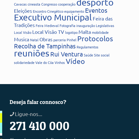
desporto
Cavacas
cineasta
Congresso
cooperação
Eventos
Eleições
Encontro Cinegético
equipamento
Executivo Municipal
Feira das
Tradições
Feira Medieval
Fotografia
inauguração
Legislativas
Local Visão TV
Malta
Local Visão
logotipo
mobilidade
Protocolos
Musica
Obras
Natal
parceria
Pinhel
Recolha de Tampinhas
Regulamentos
reuniões
Rui Ventura
Saúde
Site
social
Vídeo
solidariedade
Vale do Côa
Vinhos
Deseja falar connosco?
Ligue-nos...
271 410 000