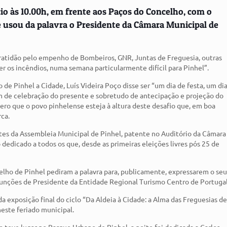
o às 10.00h, em frente aos Paços do Concelho, com o
e usou da palavra o Presidente da Câmara Municipal de
atidão pelo empenho de Bombeiros, GNR, Juntas de Freguesia, outras
r os incêndios, numa semana particularmente difícil para Pinhel”.
 de Pinhel a Cidade, Luís Videira Poço disse ser “um dia de festa, um di
ém de celebração do presente e sobretudo de antecipação e projeção do
spero que o povo pinhelense esteja à altura deste desafio que, em boa
rca.
ntes da Assembleia Municipal de Pinhel, patente no Auditório da Câmara
dedicado a todos os que, desde as primeiras eleições livres pós 25 de
celho de Pinhel pediram a palavra para, publicamente, expressarem o se
funções de Presidente da Entidade Regional Turismo Centro de Portugal
 exposição final do ciclo “Da Aldeia à Cidade: a Alma das Freguesias d
neste feriado municipal.
o teve lugar no Parque Urbano de Pinhel, a noite foi dedicada a Carlos