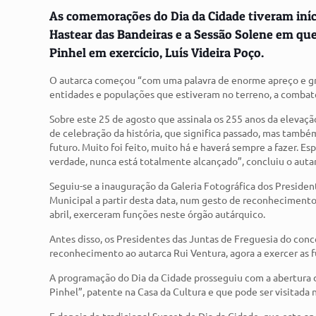
As comemorações do Dia da Cidade tiveram iníci
Hastear das Bandeiras e a Sessão Solene em qu
Pinhel em exercício, Luís Videira Poço.
O autarca começou “com uma palavra de enorme apreço e gr
entidades e populações que estiveram no terreno, a combate
Sobre este 25 de agosto que assinala os 255 anos da elevação
de celebração da história, que significa passado, mas tamb
futuro. Muito foi feito, muito há e haverá sempre a fazer. E
verdade, nunca está totalmente alcançado”, concluiu o auta
Seguiu-se a inauguração da Galeria Fotográfica dos Preside
Municipal a partir desta data, num gesto de reconhecimento 
abril, exerceram funções neste órgão autárquico.
Antes disso, os Presidentes das Juntas de Freguesia do con
reconhecimento ao autarca Rui Ventura, agora a exercer as 
A programação do Dia da Cidade prosseguiu com a abertura da
Pinhel”, patente na Casa da Cultura e que pode ser visitada 
E depois do tradicional Sunset do Dia da Cidade, que este an