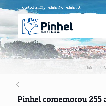
Contactos
cm-pinhel@cm-pinhel.pt
Início
V
Pinhel comemorou 255 a