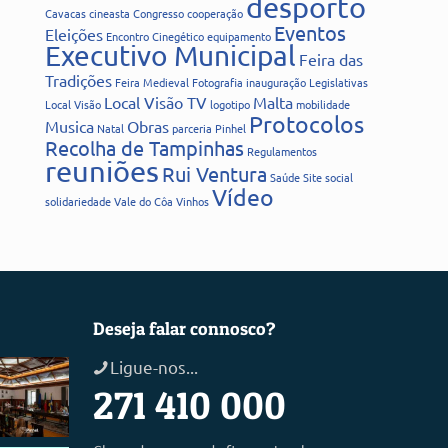
desporto
Cavacas
cineasta
Congresso
cooperação
Eventos
Eleições
Encontro Cinegético
equipamento
Executivo Municipal
Feira das
Tradições
Feira Medieval
Fotografia
inauguração
Legislativas
Local Visão TV
Malta
Local Visão
logotipo
mobilidade
Protocolos
Musica
Obras
Natal
parceria
Pinhel
Recolha de Tampinhas
Regulamentos
reuniões
Rui Ventura
Saúde
Site
social
Vídeo
solidariedade
Vale do Côa
Vinhos
Deseja falar connosco?
Ligue-nos...
271 410 000