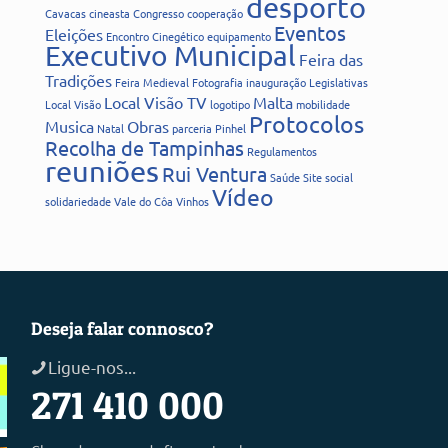
desporto
Cavacas
cineasta
Congresso
cooperação
Eventos
Eleições
Encontro Cinegético
equipamento
Executivo Municipal
Feira das
Tradições
Feira Medieval
Fotografia
inauguração
Legislativas
Local Visão TV
Malta
Local Visão
logotipo
mobilidade
Protocolos
Musica
Obras
Natal
parceria
Pinhel
Recolha de Tampinhas
Regulamentos
reuniões
Rui Ventura
Saúde
Site
social
Vídeo
solidariedade
Vale do Côa
Vinhos
Deseja falar connosco?
Ligue-nos...
271 410 000