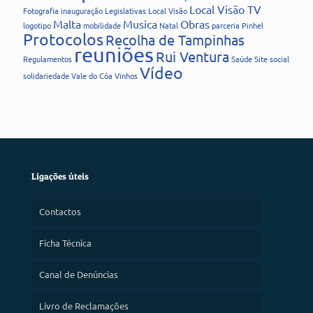
Local Visão TV
Fotografia
inauguração
Legislativas
Local Visão
Malta
Musica
Obras
logotipo
mobilidade
Natal
parceria
Pinhel
Protocolos
Recolha de Tampinhas
reuniões
Rui Ventura
Regulamentos
Saúde
Site
social
Vídeo
solidariedade
Vale do Côa
Vinhos
Ligações úteis
Contactos
Ficha Técnica
Canal de Denúncias
Livro de Reclamações