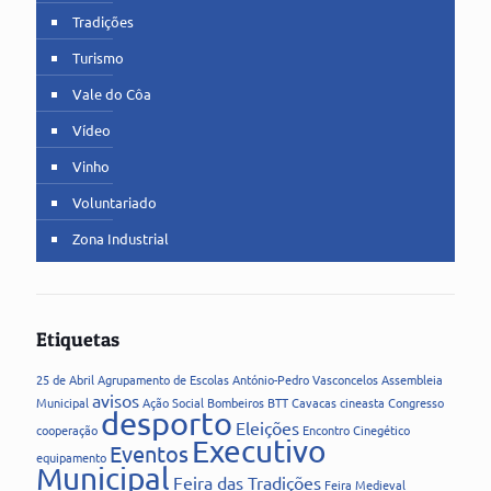
Tradições
Turismo
Vale do Côa
Vídeo
Vinho
Voluntariado
Zona Industrial
Etiquetas
25 de Abril
Agrupamento de Escolas
António-Pedro Vasconcelos
Assembleia
avisos
Municipal
Ação Social
Bombeiros
BTT
Cavacas
cineasta
Congresso
desporto
Eleições
cooperação
Encontro Cinegético
Executivo
Eventos
equipamento
Municipal
Feira das Tradições
Feira Medieval