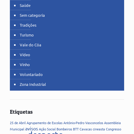
Saúde
Sem categoria
Tradições
Turismo
Vale do Côa
Vídeo
Vinho
Voluntariado
Zona Industrial
Etiquetas
25 de Abril
Agrupamento de Escolas
António-Pedro Vasconcelos
Assembleia
avisos
Municipal
Ação Social
Bombeiros
BTT
Cavacas
cineasta
Congresso