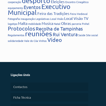
desporto
Eleições
cooperação
Encontro Cinegético
Executivo
Eventos
equipamento
Municipal
Feira das Tradições
Feira Medieval
Local Visão TV
Fotografia
inauguração
Legislativas
Local Visão
Malta
Musica
Obras
logotipo
mobilidade
Natal
parceria
Pinhel
Protocolos
Recolha de Tampinhas
reuniões
Rui Ventura
Regulamentos
Saúde
Site
social
Vídeo
solidariedade
Vale do Côa
Vinhos
Ligações úteis
Contactos
Ficha Técnica