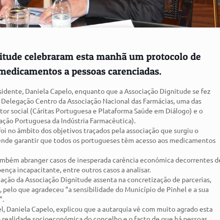
nitude celebraram esta manhã um protocolo de
 medicamentos a pessoas carenciadas.
idente, Daniela Capelo, enquanto que a Associação Dignitude se fez
 Delegação Centro da Associação Nacional das Farmácias, uma das
ctor social (Cáritas Portuguesa e Plataforma Saúde em Diálogo) e o
iação Portuguesa da Indústria Farmacêutica).
oi no âmbito dos objetivos traçados pela associação que surgiu o
ende garantir que todos os portugueses têm acesso aos medicamentos
também abranger casos de inesperada carência económica decorrentes d
ça incapacitante, entre outros casos a analisar.
 ação da Associação Dignitude assenta na concretização de parcerias,
pelo que agradeceu “a sensibilidade do Município de Pinhel e a sua
”.
l, Daniela Capelo, explicou que a autarquia vê com muito agrado esta
 realidade socioeconómica do concelho e o facto de que há pessoas