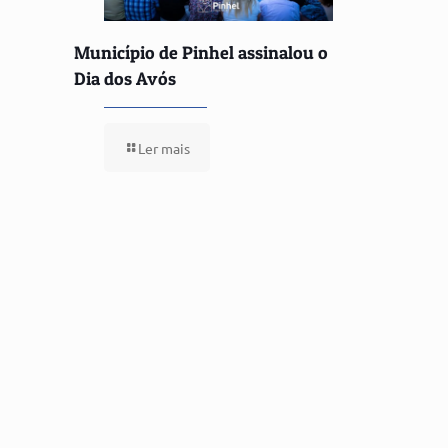
Município de Pinhel assinalou o
Dia dos Avós
Ler mais