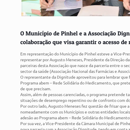
O Município de Pinhel e a Associação Dig
colaboração que visa garantir o acesso de
Em representação do Município de Pinhel esteve a Vice-Pres
representar por Augusto Meneses, Presidente da Direção da
parceiras desta Associação que nasce da parceria entre o se
sector da saúde (Associação Nacional das Farmácias e Assoc
O representante da Dignitude aproveitou para lembrar que f
Programa abem – Rede Solidária do Medicamento, que pret
de que precisam.
Assim, além de pessoas carenciadas, o programa pretende 
situações de desemprego repentino ou de confronto com doen
Por outro lado, Augusto Meneses fez questão de frisar que a
nomeadamente com os Municípios e outras entidades locais, 
adesão ao Programa abem – Rede Solidária do Medicamento
Por sua vez, a Vice-Presidente da Câmara Municipal de Pinhe
nova parceria com a Associação Dignitude, tendo em conta a