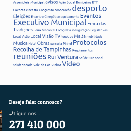
avisos
Assembleia Municipal
Ação Social
Bombeiros
BTT
desporto
Cavacas
cineasta
Congresso
cooperação
Eventos
Eleições
Encontro Cinegético
equipamento
Executivo Municipal
Feira das
Tradições
Feira Medieval
Fotografia
inauguração
Legislativas
Local Visão TV
Malta
Local Visão
logotipo
mobilidade
Protocolos
Musica
Obras
Natal
parceria
Pinhel
Recolha de Tampinhas
Regulamentos
reuniões
Rui Ventura
Saúde
Site
social
Vídeo
solidariedade
Vale do Côa
Vinhos
Deseja falar connosco?
Ligue-nos...
271 410 000