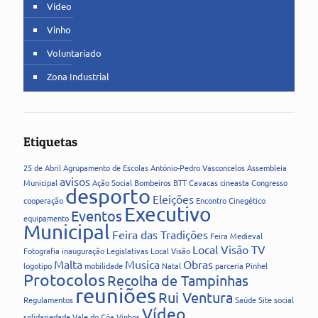
Vídeo
Vinho
Voluntariado
Zona Industrial
Etiquetas
25 de Abril
Agrupamento de Escolas
António-Pedro Vasconcelos
Assembleia
avisos
Municipal
Ação Social
Bombeiros
BTT
Cavacas
cineasta
Congresso
desporto
Eleições
cooperação
Encontro Cinegético
Executivo
Eventos
equipamento
Municipal
Feira das Tradições
Feira Medieval
Local Visão TV
Fotografia
inauguração
Legislativas
Local Visão
Malta
Musica
Obras
logotipo
mobilidade
Natal
parceria
Pinhel
Protocolos
Recolha de Tampinhas
reuniões
Rui Ventura
Regulamentos
Saúde
Site
social
Vídeo
solidariedade
Vale do Côa
Vinhos