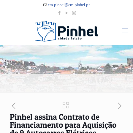
cm-pinhel@cm-pinhel.pt
Pinhel assina Contrato de
Financiamento para Aquisição
de 9 Autocarros Elétricos