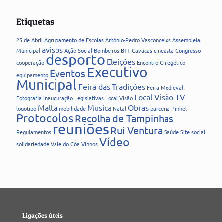
Etiquetas
25 de Abril
Agrupamento de Escolas
António-Pedro Vasconcelos
Assembleia
avisos
Municipal
Ação Social
Bombeiros
BTT
Cavacas
cineasta
Congresso
desporto
Eleições
cooperação
Encontro Cinegético
Executivo
Eventos
equipamento
Municipal
Feira das Tradições
Feira Medieval
Local Visão TV
Fotografia
inauguração
Legislativas
Local Visão
Malta
Musica
Obras
logotipo
mobilidade
Natal
parceria
Pinhel
Protocolos
Recolha de Tampinhas
reuniões
Rui Ventura
Regulamentos
Saúde
Site
social
Vídeo
solidariedade
Vale do Côa
Vinhos
Ligações úteis