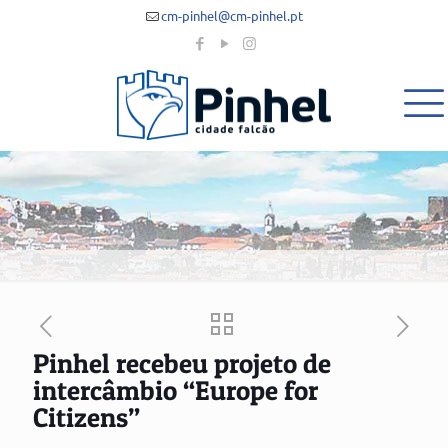
cm-pinhel@cm-pinhel.pt
Pinhel recebeu projeto de
intercâmbio “Europe for
Citizens”