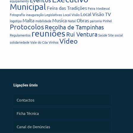
equipamento
Municipal
Feira das Tradições
Feira Medieval
Local Visão TV
Fotografia
inauguração
Legislativas
Local Visão
Malta
Musica
Obras
logotipo
mobilidade
Natal
parceria
Pinhel
Protocolos
Recolha de Tampinhas
reuniões
Rui Ventura
Regulamentos
Saúde
Site
social
Vídeo
solidariedade
Vale do Côa
Vinhos
Ligações úteis
Contactos
Ficha Técnica
Canal de Denúncias