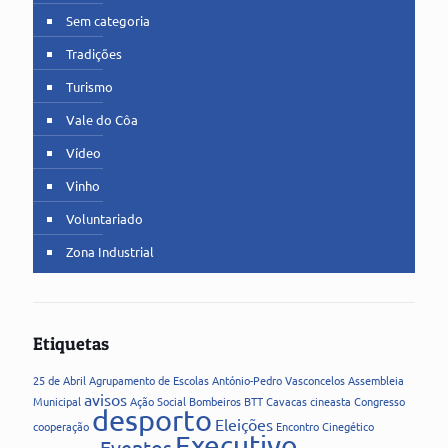
Sem categoria
Tradições
Turismo
Vale do Côa
Vídeo
Vinho
Voluntariado
Zona Industrial
Etiquetas
25 de Abril
Agrupamento de Escolas
António-Pedro Vasconcelos
Assembleia
avisos
Municipal
Ação Social
Bombeiros
BTT
Cavacas
cineasta
Congresso
desporto
Eleições
cooperação
Encontro Cinegético
Executivo
Eventos