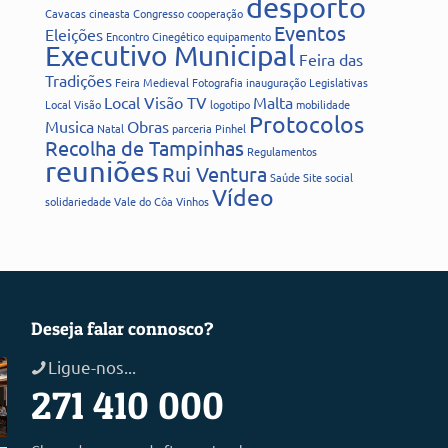
desporto
Cavacas
cineasta
Congresso
cooperação
Eventos
Eleições
Encontro Cinegético
equipamento
Executivo Municipal
Feira das
Tradições
Feira Medieval
Fotografia
inauguração
Legislativas
Local Visão TV
Malta
Local Visão
logotipo
mobilidade
Protocolos
Musica
Obras
Natal
parceria
Pinhel
Recolha de Tampinhas
Regulamentos
reuniões
Rui Ventura
Saúde
Site
social
Vídeo
solidariedade
Vale do Côa
Vinhos
Deseja falar connosco?
Ligue-nos...
271 410 000