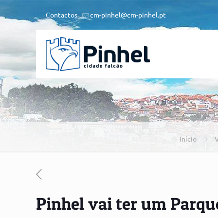
Contactos
cm-pinhel@cm-pinhel.pt
Início
V
Pinhel vai ter um Parq