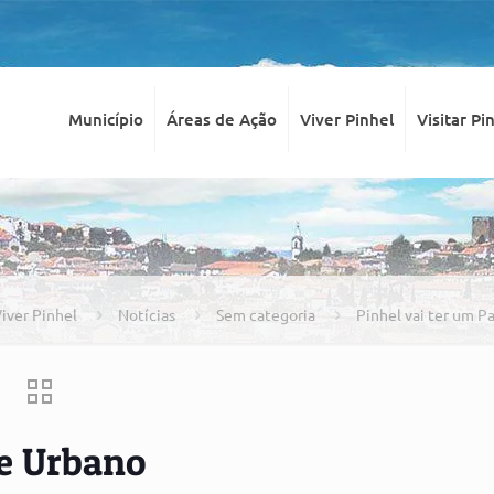
Município
Áreas de Ação
Viver Pinhel
Visitar Pi
iver Pinhel
Notícias
Sem categoria
Pinhel vai ter um 
ue Urbano