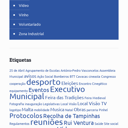
Vídeo
Vinho
Voluntariado
Zona Industrial
Etiquetas
25 de Abril
Agrupamento de Escolas
António-Pedro Vasconcelos
Assembleia
avisos
Municipal
Ação Social
Bombeiros
BTT
Cavacas
cineasta
Congresso
desporto
Eleições
cooperação
Encontro Cinegético
Executivo
Eventos
equipamento
Municipal
Feira das Tradições
Feira Medieval
Local Visão TV
Fotografia
inauguração
Legislativas
Local Visão
Malta
Musica
Obras
logotipo
mobilidade
Natal
parceria
Pinhel
Protocolos
Recolha de Tampinhas
reuniões
Rui Ventura
Regulamentos
Saúde
Site
social