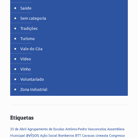
Saúde
Sem categoria
Tradições
Turismo
Vale do Côa
Vídeo
Vinho
Voluntariado
Zona Industrial
Etiquetas
25 de Abril
Agrupamento de Escolas
António-Pedro Vasconcelos
Assembleia
avisos
Municipal
Ação Social
Bombeiros
BTT
Cavacas
cineasta
Congresso