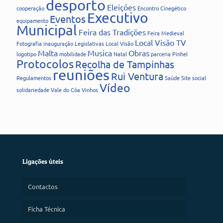
desporto
Eleições
cooperação
Encontro Cinegético
Executivo
Eventos
equipamento
Municipal
Feira das Tradições
Feira Medieval
Local Visão TV
Fotografia
inauguração
Legislativas
Local Visão
Malta
Musica
Obras
logotipo
mobilidade
Natal
parceria
Pinhel
Protocolos
Recolha de Tampinhas
reuniões
Rui Ventura
Regulamentos
Saúde
Site
social
Vídeo
solidariedade
Vale do Côa
Vinhos
Ligações úteis
Contactos
Ficha Técnica