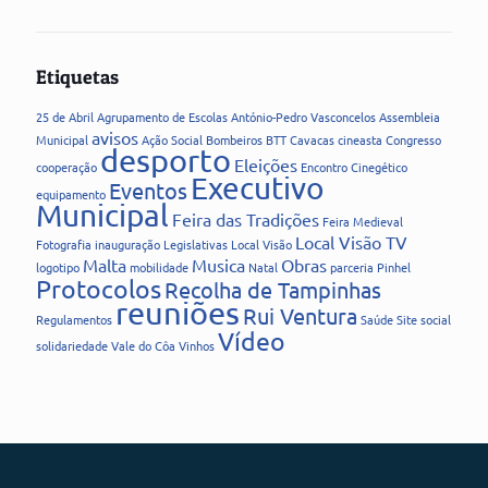
Etiquetas
25 de Abril
Agrupamento de Escolas
António-Pedro Vasconcelos
Assembleia
avisos
Municipal
Ação Social
Bombeiros
BTT
Cavacas
cineasta
Congresso
desporto
Eleições
cooperação
Encontro Cinegético
Executivo
Eventos
equipamento
Municipal
Feira das Tradições
Feira Medieval
Local Visão TV
Fotografia
inauguração
Legislativas
Local Visão
Malta
Musica
Obras
logotipo
mobilidade
Natal
parceria
Pinhel
Protocolos
Recolha de Tampinhas
reuniões
Rui Ventura
Regulamentos
Saúde
Site
social
Vídeo
solidariedade
Vale do Côa
Vinhos