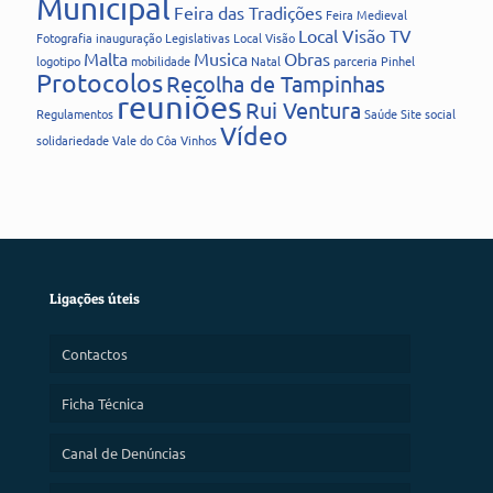
Municipal
Feira das Tradições
Feira Medieval
Local Visão TV
Fotografia
inauguração
Legislativas
Local Visão
Malta
Musica
Obras
logotipo
mobilidade
Natal
parceria
Pinhel
Protocolos
Recolha de Tampinhas
reuniões
Rui Ventura
Regulamentos
Saúde
Site
social
Vídeo
solidariedade
Vale do Côa
Vinhos
Ligações úteis
Contactos
Ficha Técnica
Canal de Denúncias