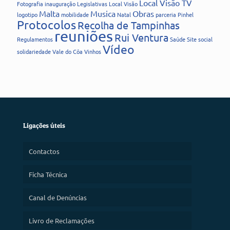
Local Visão TV
Fotografia
inauguração
Legislativas
Local Visão
Malta
Musica
Obras
logotipo
mobilidade
Natal
parceria
Pinhel
Protocolos
Recolha de Tampinhas
reuniões
Rui Ventura
Regulamentos
Saúde
Site
social
Vídeo
solidariedade
Vale do Côa
Vinhos
Ligações úteis
Contactos
Ficha Técnica
Canal de Denúncias
Livro de Reclamações