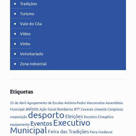
Tradições
Turismo
Vale do Côa
Vídeo
Vinho
Voluntariado
Zona Industrial
Etiquetas
25 de Abril
Agrupamento de Escolas
António-Pedro Vasconcelos
Assembleia
avisos
Municipal
Ação Social
Bombeiros
BTT
Cavacas
cineasta
Congresso
desporto
Eleições
cooperação
Encontro Cinegético
Executivo
Eventos
equipamento
Municipal
Feira das Tradições
Feira Medieval