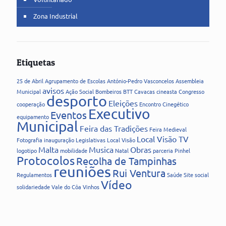
Zona Industrial
Etiquetas
25 de Abril
Agrupamento de Escolas
António-Pedro Vasconcelos
Assembleia
avisos
Municipal
Ação Social
Bombeiros
BTT
Cavacas
cineasta
Congresso
desporto
Eleições
cooperação
Encontro Cinegético
Executivo
Eventos
equipamento
Municipal
Feira das Tradições
Feira Medieval
Local Visão TV
Fotografia
inauguração
Legislativas
Local Visão
Malta
Musica
Obras
logotipo
mobilidade
Natal
parceria
Pinhel
Protocolos
Recolha de Tampinhas
reuniões
Rui Ventura
Regulamentos
Saúde
Site
social
Vídeo
solidariedade
Vale do Côa
Vinhos