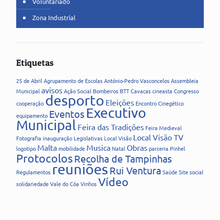
Voluntariado
Zona Industrial
Etiquetas
25 de Abril
Agrupamento de Escolas
António-Pedro Vasconcelos
Assembleia
avisos
Municipal
Ação Social
Bombeiros
BTT
Cavacas
cineasta
Congresso
desporto
Eleições
cooperação
Encontro Cinegético
Executivo
Eventos
equipamento
Municipal
Feira das Tradições
Feira Medieval
Local Visão TV
Fotografia
inauguração
Legislativas
Local Visão
Malta
Musica
Obras
logotipo
mobilidade
Natal
parceria
Pinhel
Protocolos
Recolha de Tampinhas
reuniões
Rui Ventura
Regulamentos
Saúde
Site
social
Vídeo
solidariedade
Vale do Côa
Vinhos