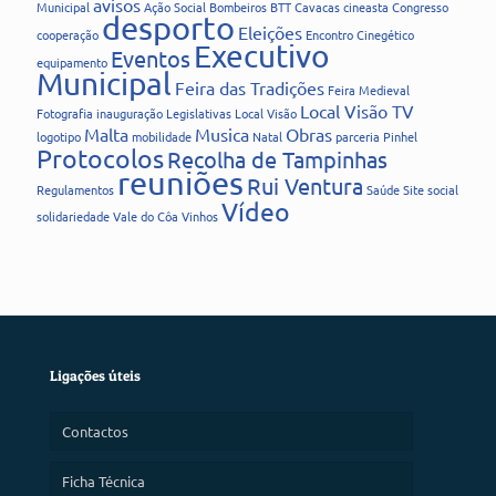
avisos
Municipal
Ação Social
Bombeiros
BTT
Cavacas
cineasta
Congresso
desporto
Eleições
cooperação
Encontro Cinegético
Executivo
Eventos
equipamento
Municipal
Feira das Tradições
Feira Medieval
Local Visão TV
Fotografia
inauguração
Legislativas
Local Visão
Malta
Musica
Obras
logotipo
mobilidade
Natal
parceria
Pinhel
Protocolos
Recolha de Tampinhas
reuniões
Rui Ventura
Regulamentos
Saúde
Site
social
Vídeo
solidariedade
Vale do Côa
Vinhos
Ligações úteis
Contactos
Ficha Técnica