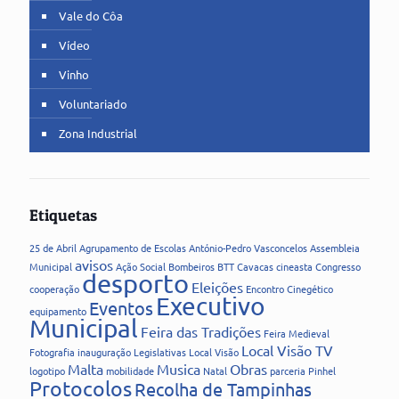
Vale do Côa
Vídeo
Vinho
Voluntariado
Zona Industrial
Etiquetas
25 de Abril
Agrupamento de Escolas
António-Pedro Vasconcelos
Assembleia
avisos
Municipal
Ação Social
Bombeiros
BTT
Cavacas
cineasta
Congresso
desporto
Eleições
cooperação
Encontro Cinegético
Executivo
Eventos
equipamento
Municipal
Feira das Tradições
Feira Medieval
Local Visão TV
Fotografia
inauguração
Legislativas
Local Visão
Malta
Musica
Obras
logotipo
mobilidade
Natal
parceria
Pinhel
Protocolos
Recolha de Tampinhas