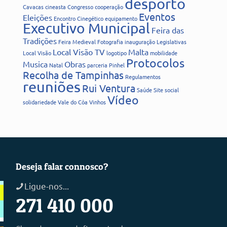
desporto
Cavacas
cineasta
Congresso
cooperação
Eventos
Eleições
Encontro Cinegético
equipamento
Executivo Municipal
Feira das
Tradições
Feira Medieval
Fotografia
inauguração
Legislativas
Local Visão TV
Malta
Local Visão
logotipo
mobilidade
Protocolos
Musica
Obras
Natal
parceria
Pinhel
Recolha de Tampinhas
Regulamentos
reuniões
Rui Ventura
Saúde
Site
social
Vídeo
solidariedade
Vale do Côa
Vinhos
Deseja falar connosco?
Ligue-nos...
271 410 000