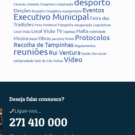
desporto
Cavacas
cineasta
Congresso
cooperação
Eventos
Eleições
Encontro Cinegético
equipamento
Executivo Municipal
Feira das
Tradições
Feira Medieval
Fotografia
inauguração
Legislativas
Local Visão TV
Malta
Local Visão
logotipo
mobilidade
Protocolos
Musica
Obras
Natal
parceria
Pinhel
Recolha de Tampinhas
Regulamentos
reuniões
Rui Ventura
Saúde
Site
social
Vídeo
solidariedade
Vale do Côa
Vinhos
Deseja falar connosco?
Ligue-nos...
271 410 000