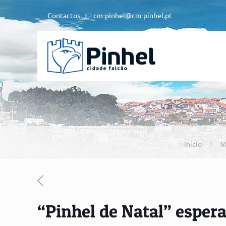
Contactos
cm-pinhel@cm-pinhel.pt
Início
V
“Pinhel de Natal” espera