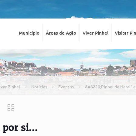
Município
Áreas de Ação
Viver Pinhel
Visitar Pi
iver Pinhel
Notícias
Eventos
&#8220;Pinhel de Natal” e
 por si…