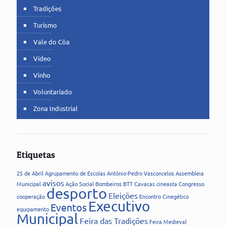
Tradições
Turismo
Vale do Côa
Vídeo
Vinho
Voluntariado
Zona Industrial
Etiquetas
25 de Abril
Agrupamento de Escolas
António-Pedro Vasconcelos
Assembleia
avisos
Municipal
Ação Social
Bombeiros
BTT
Cavacas
cineasta
Congresso
desporto
Eleições
cooperação
Encontro Cinegético
Executivo
Eventos
equipamento
Municipal
Feira das Tradições
Feira Medieval