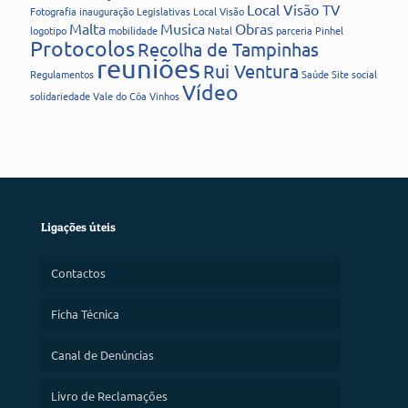
Local Visão TV
Fotografia
inauguração
Legislativas
Local Visão
Malta
Musica
Obras
logotipo
mobilidade
Natal
parceria
Pinhel
Protocolos
Recolha de Tampinhas
reuniões
Rui Ventura
Regulamentos
Saúde
Site
social
Vídeo
solidariedade
Vale do Côa
Vinhos
Ligações úteis
Contactos
Ficha Técnica
Canal de Denúncias
Livro de Reclamações