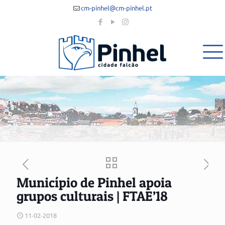
cm-pinhel@cm-pinhel.pt
Município de Pinhel apoia
grupos culturais | FTAE’18
11-02-2018