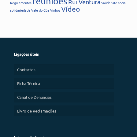
reuniões
Rui Ventura
Regulamentos
Saúde
Site
social
Vídeo
solidariedade
Vale do Côa
Vinhos
Ligações úteis
Contactos
Ficha Técnica
Canal de Denúncias
Livro de Reclamações