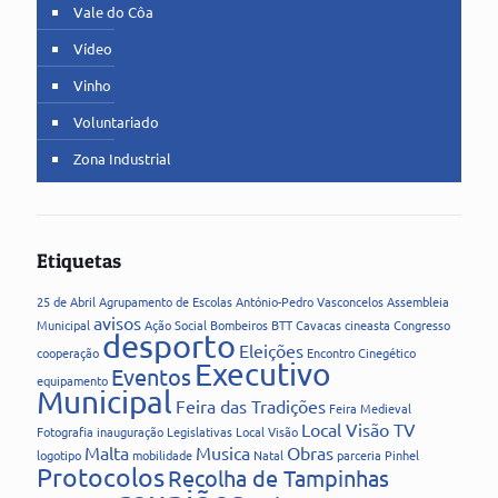
Vale do Côa
Vídeo
Vinho
Voluntariado
Zona Industrial
Etiquetas
25 de Abril
Agrupamento de Escolas
António-Pedro Vasconcelos
Assembleia
avisos
Municipal
Ação Social
Bombeiros
BTT
Cavacas
cineasta
Congresso
desporto
Eleições
cooperação
Encontro Cinegético
Executivo
Eventos
equipamento
Municipal
Feira das Tradições
Feira Medieval
Local Visão TV
Fotografia
inauguração
Legislativas
Local Visão
Malta
Musica
Obras
logotipo
mobilidade
Natal
parceria
Pinhel
Protocolos
Recolha de Tampinhas