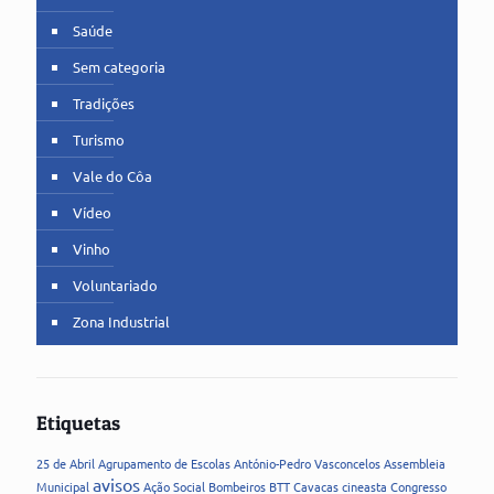
Saúde
Sem categoria
Tradições
Turismo
Vale do Côa
Vídeo
Vinho
Voluntariado
Zona Industrial
Etiquetas
25 de Abril
Agrupamento de Escolas
António-Pedro Vasconcelos
Assembleia
avisos
Municipal
Ação Social
Bombeiros
BTT
Cavacas
cineasta
Congresso