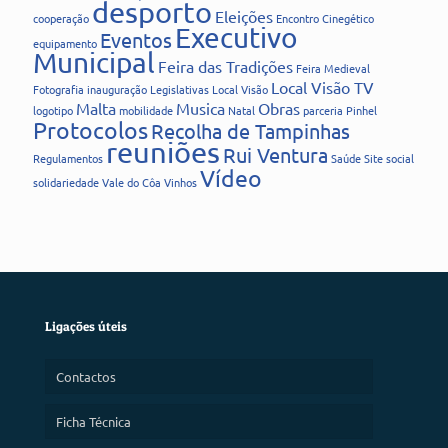
desporto
Eleições
cooperação
Encontro Cinegético
Executivo
Eventos
equipamento
Municipal
Feira das Tradições
Feira Medieval
Local Visão TV
Fotografia
inauguração
Legislativas
Local Visão
Malta
Musica
Obras
logotipo
mobilidade
Natal
parceria
Pinhel
Protocolos
Recolha de Tampinhas
reuniões
Rui Ventura
Regulamentos
Saúde
Site
social
Vídeo
solidariedade
Vale do Côa
Vinhos
Ligações úteis
Contactos
Ficha Técnica