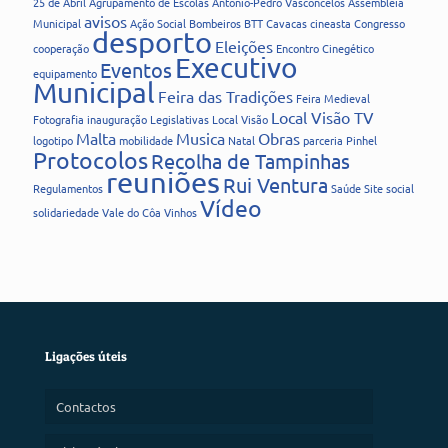
25 de Abril
Agrupamento de Escolas
António-Pedro Vasconcelos
Assembleia
avisos
Municipal
Ação Social
Bombeiros
BTT
Cavacas
cineasta
Congresso
desporto
Eleições
cooperação
Encontro Cinegético
Executivo
Eventos
equipamento
Municipal
Feira das Tradições
Feira Medieval
Local Visão TV
Fotografia
inauguração
Legislativas
Local Visão
Malta
Musica
Obras
logotipo
mobilidade
Natal
parceria
Pinhel
Protocolos
Recolha de Tampinhas
reuniões
Rui Ventura
Regulamentos
Saúde
Site
social
Vídeo
solidariedade
Vale do Côa
Vinhos
Ligações úteis
Contactos