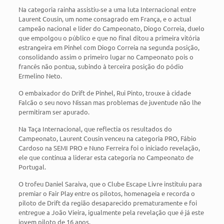
Na categoria rainha assistiu-se a uma luta Internacional entre
Laurent Cousin, um nome consagrado em França, e o actual
campeão nacional e líder do Campeonato, Diogo Correia, duelo
que empolgou o público e que no final ditou a primeira vitória
estrangeira em Pinhel com Diogo Correia na segunda posição,
consolidando assim o primeiro lugar no Campeonato pois o
francês não pontua, subindo à terceira posição do pódio
Ermelino Neto.
O embaixador do Drift de Pinhel, Rui Pinto, trouxe à cidade
Falcão o seu novo Nissan mas problemas de juventude não lhe
permitiram ser apurado.
Na Taça Internacional, que reflectia os resultados do
Campeonato, Laurent Cousin venceu na categoria PRO, Fábio
Cardoso na SEMI PRO e Nuno Ferreira foi o iniciado revelação,
ele que continua a liderar esta categoria no Campeonato de
Portugal.
O trofeu Daniel Saraiva, que o Clube Escape Livre instituiu para
premiar o Fair Play entre os pilotos, homenageia e recorda o
piloto de Drift da região desaparecido prematuramente e foi
entregue a João Vieira, igualmente pela revelação que é já este
jovem piloto de 16 anos.