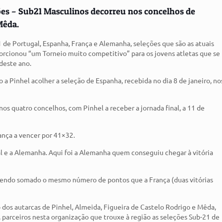
ações – Sub21 Masculinos decorreu nos concelhos de
Mêda.
de Portugal, Espanha, França e Alemanha, seleções que são as atuais
porcionou “um Torneio muito competitivo” para os jovens atletas que se
deste ano.
a Pinhel acolher a seleção de Espanha, recebida no dia 8 de janeiro, no
nos quatro concelhos, com Pinhel a receber a jornada final, a 11 de
ança a vencer por 41×32.
al e a Alemanha. Aqui foi a Alemanha quem conseguiu chegar à vitória
 tendo somado o mesmo número de pontos que a França (duas vitórias
o dos autarcas de Pinhel, Almeida, Figueira de Castelo Rodrigo e Mêda,
 parceiros nesta organização que trouxe à região as seleções Sub-21 de