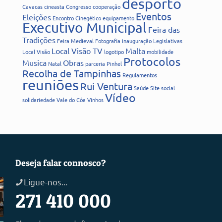
desporto
Cavacas
cineasta
Congresso
cooperação
Eventos
Eleições
Encontro Cinegético
equipamento
Executivo Municipal
Feira das
Tradições
Feira Medieval
Fotografia
inauguração
Legislativas
Local Visão TV
Malta
Local Visão
logotipo
mobilidade
Protocolos
Musica
Obras
Natal
parceria
Pinhel
Recolha de Tampinhas
Regulamentos
reuniões
Rui Ventura
Saúde
Site
social
Vídeo
solidariedade
Vale do Côa
Vinhos
Deseja falar connosco?
Ligue-nos...
271 410 000