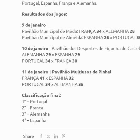
Portugal, Espanha, França e Alemanha.
Resultados dos jogos:
9 de janeiro
Pavilhão Municipal de Mêda: FRANÇA
34
x ALEMANHA
28
Pavilhão Municipal de Almeida: ESPANHA
26
x PORTUGAL
3
10 de janeiro
| Pavilhão dos Desportos de Figueira de Caste
ALEMANHA
29
x ESPANHA
29
PORTUGAL
34
x FRANÇA
30
11 de janeiro | Pavilhão Multiusos de Pinhel
FRANÇA
41
x ESPANHA
32
PORTUGAL
34
x ALEMANHA
35
Classificação final:
1° – Portugal
2° – França
3° – Alemanha
4° – Espanha
Share