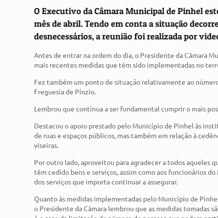
O Executivo da Câmara Municipal de Pinhel est
mês de abril. Tendo em conta a situação decor
desnecessários, a reunião foi realizada por vid
Antes de entrar na ordem do dia, o Presidente da Câmara Mu
mais recentes medidas que têm sido implementadas no terren
Fez também um ponto de situação relativamente ao número 
Freguesia de Pínzio.
Lembrou que continua a ser fundamental cumprir o mais possí
Destacou o apoio prestado pelo Município de Pinhel às ins
de ruas e espaços públicos, mas também em relação à cedên
viseiras.
Por outro lado, aproveitou para agradecer a todos aquele
têm cedido bens e serviços, assim como aos funcionários d
dos serviços que importa continuar a assegurar.
Quanto às medidas implementadas pelo Município de Pinhel
o Presidente da Câmara lembrou que as medidas tomadas sã
é o caso da limitação do número de pessoas que podem partic