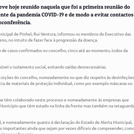
eve hoje reunido naquela que foi a primeira reunião do
rente da pandemia COVID-19 e de modo a evitar contactos
eoconferência.
nicipal de Pinhel, Rui Ventura, informou os membros do Executivo das
o, no intuito de fazer face à progressão da doença.
de casos confirmados no concelho, cinco até ao momento, todos da
vel o isolamento social, evitando saídas desnecessárias.
tituições do concelho, nomeadamente no que diz respeito às desinfeçõe
cia de materiais de proteção individual, como por exemplo máscaras ou
s que têm colaborado neste processo e nomeadamente às empresas que
o Município que têm estado na linha da frente mas também na retaguard
, e nomeadamente quanto à declaração do Estado de Alerta Municipal,
o importantes ainda que sejam por vezes difíceis de compreender, com
ipar nos funerais.