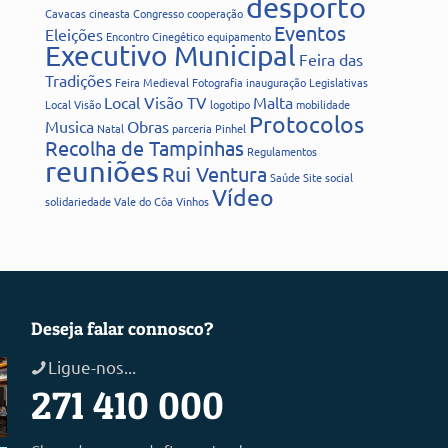
desporto
Cavacas
cineasta
Congresso
cooperação
Eventos
Eleições
Encontro Cinegético
equipamento
Executivo Municipal
Feira das
Tradições
Feira Medieval
Fotografia
inauguração
Legislativas
Local Visão TV
Malta
Local Visão
logotipo
mobilidade
Protocolos
Musica
Obras
Natal
parceria
Pinhel
Recolha de Tampinhas
Regulamentos
reuniões
Rui Ventura
Saúde
Site
social
Vídeo
solidariedade
Vale do Côa
Vinhos
Deseja falar connosco?
Ligue-nos...
271 410 000