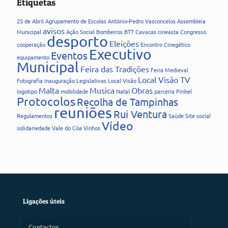
Etiquetas
25 de Abril
Agrupamento de Escolas
António-Pedro Vasconcelos
Assembleia
avisos
Municipal
Ação Social
Bombeiros
BTT
Cavacas
cineasta
Congresso
desporto
Eleições
cooperação
Encontro Cinegético
Executivo
Eventos
equipamento
Municipal
Feira das Tradições
Feira Medieval
Local Visão TV
Fotografia
inauguração
Legislativas
Local Visão
Malta
Musica
Obras
logotipo
mobilidade
Natal
parceria
Pinhel
Protocolos
Recolha de Tampinhas
reuniões
Rui Ventura
Regulamentos
Saúde
Site
social
Vídeo
solidariedade
Vale do Côa
Vinhos
Ligações úteis
Contactos